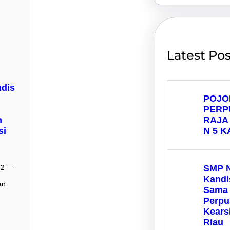
c
h
Latest Pos
ndis
POJO
PERP
n
RAJA 
si
N 5 K
022 —
SMP N
Kandi
an
Sama 
Perpu
u
Kears
Riau