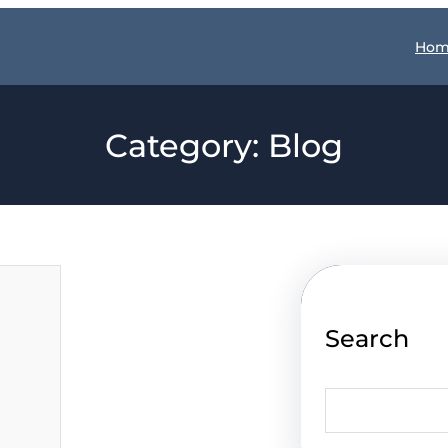
Hom
Category:
Blog
Search
S
e
a
r